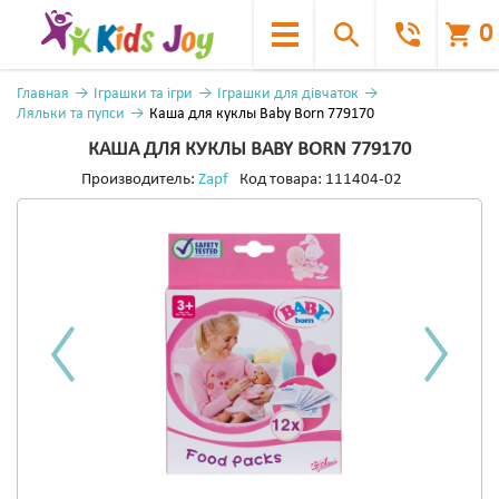
0
Главная
Іграшки та ігри
Іграшки для дівчаток
Ляльки та пупси
Каша для куклы Baby Born 779170
КАША ДЛЯ КУКЛЫ BABY BORN 779170
Производитель:
Zapf
Код товара:
111404-02